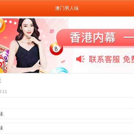
澳门男人味
味
:11
味
味